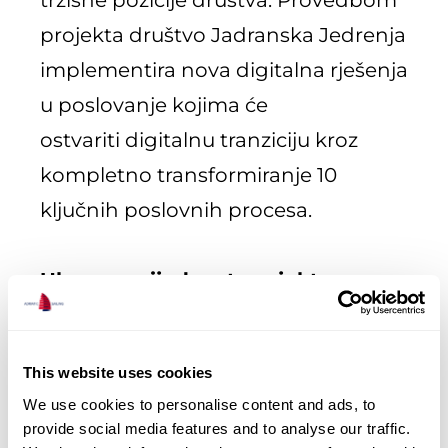
tržišne pozicije društva. Provedbom
projekta društvo Jadranska Jedrenja
implementira nova digitalna rješenja
u poslovanje kojima će
ostvariti digitalnu tranziciju kroz
kompletno transformiranje 10
ključnih poslovnih procesa.
Ukupna vrijednost projekta:
200.070,21 eur, iznos koji sufinancira
EU: 92.402,40 eur
This website uses cookies
We use cookies to personalise content and ads, to
Razdoblje provedbe projekta:
od
provide social media features and to analyse our traffic.