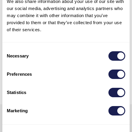
1.2.2023. do 1.2.2025.
We also share information about your use of our site with
our social media, advertising and analytics partners who
may combine it with other information that you’ve
Kontakt osoba za više informacija
:
provided to them or that they’ve collected from your use
of their services.
Zlatko Vodanović, zlatko@adriatic-
sailing.hr
Consent
Necessary
Selection
Za više informacija o Nacionalnom
planu oporavka i otpornosti
Preferences
posjetite:
https://fondovieu.gov.hr/
Statistics
Marketing
Subscribe